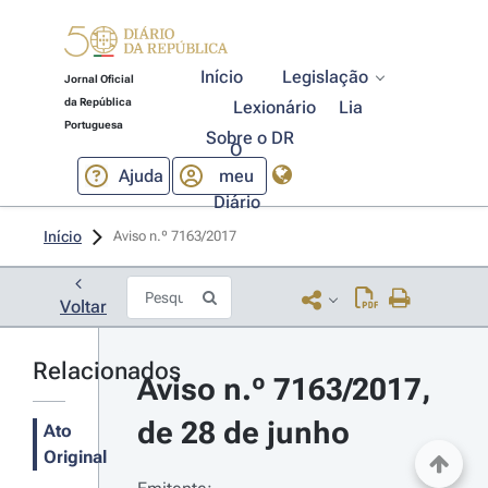
Início
Legislação
Jornal Oficial
da República
Lexionário
Lia
Portuguesa
Sobre o DR
O
Ajuda
meu
Diário
Início
Aviso n.º 7163/2017 
Voltar
Relacionados
Aviso n.º 7163/2017, 
de 28 de junho
Ato
Original