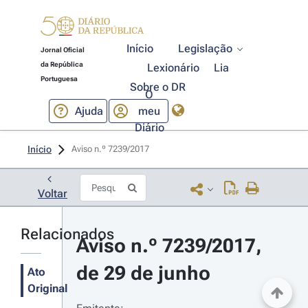
Início
Legislação
Jornal Oficial
da República
Lexionário
Lia
Portuguesa
Sobre o DR
O
Ajuda
meu
Diário
Início
Aviso n.º 7239/2017 
Voltar
Relacionados
Aviso n.º 7239/2017, 
de 29 de junho
Ato
Original