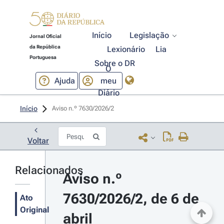
Início
Legislação
Jornal Oficial
da República
Lexionário
Lia
Portuguesa
Sobre o DR
O
Ajuda
meu
Diário
Início
Aviso n.º 7630/2026/2 
Voltar
Relacionados
Aviso n.º 
7630/2026/2, de 6 de 
Ato
Original
abril