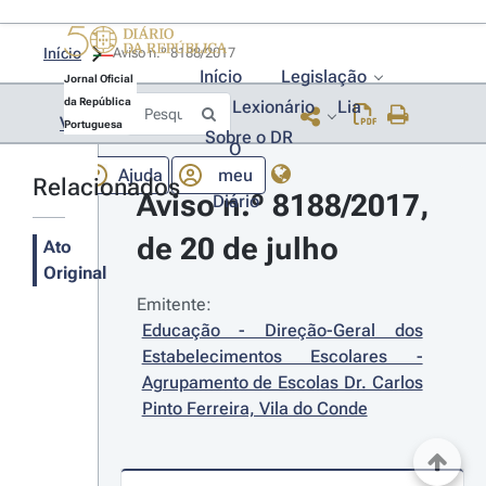
Início
Aviso n.º 8188/2017 
Início
Legislação
Jornal Oficial
da República
Lexionário
Lia
Voltar
Portuguesa
Sobre o DR
O
Ajuda
meu
Relacionados
Aviso n.º 8188/2017, 
Diário
de 20 de julho
Ato
Original
Emitente:
Educação - Direção-Geral dos 
Estabelecimentos Escolares - 
Agrupamento de Escolas Dr. Carlos 
Pinto Ferreira, Vila do Conde