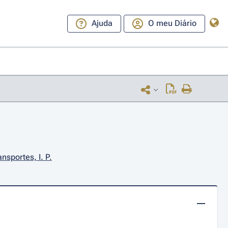
Ajuda
O meu Diário
nsportes, I. P.