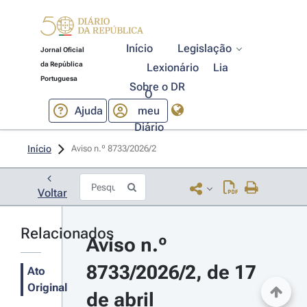
Início
Legislação
Jornal Oficial
da República
Lexionário
Lia
Portuguesa
Sobre o DR
O
Ajuda
meu
Diário
Início
Aviso n.º 8733/2026/2 
Voltar
Relacionados
Aviso n.º 
8733/2026/2, de 17 
Ato
Original
de abril