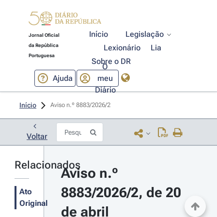
Início
Legislação
Jornal Oficial
da República
Lexionário
Lia
Portuguesa
Sobre o DR
O
Ajuda
meu
Diário
Início
Aviso n.º 8883/2026/2 
Voltar
Relacionados
Aviso n.º 
8883/2026/2, de 20 
Ato
Original
de abril