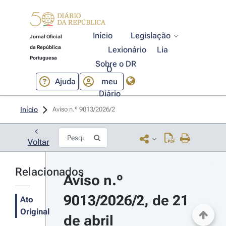
Início
Legislação
Jornal Oficial
da República
Lexionário
Lia
Portuguesa
Sobre o DR
O
Ajuda
meu
Diário
Início
Aviso n.º 9013/2026/2 
Voltar
Relacionados
Aviso n.º 
9013/2026/2, de 21 
Ato
Original
de abril