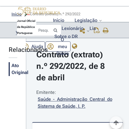
Início
Contrato (extrato) n.º 292/2022 
Início
Legislação
Jornal Oficial
da República
Lexionário
Lia
Voltar
Portuguesa
Sobre o DR
O
Ajuda
meu
Relacionados
Contrato (extrato) 
Diário
n.º 292/2022, de 8 
Ato
Original
de abril
Emitente:
Saúde - Administração Central do 
Sistema de Saúde, I. P.