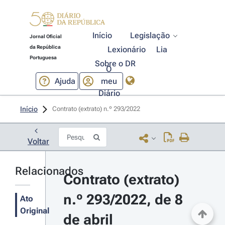
Início
Legislação
Jornal Oficial
da República
Lexionário
Lia
Portuguesa
Sobre o DR
O
Ajuda
meu
Diário
Início
Contrato (extrato) n.º 293/2022 
Voltar
Relacionados
Contrato (extrato) 
n.º 293/2022, de 8 
Ato
Original
de abril