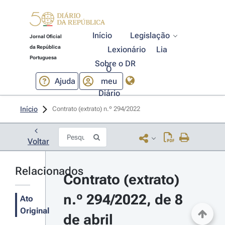
Início
Legislação
Jornal Oficial
da República
Lexionário
Lia
Portuguesa
Sobre o DR
O
Ajuda
meu
Diário
Início
Contrato (extrato) n.º 294/2022 
Voltar
Relacionados
Contrato (extrato) 
n.º 294/2022, de 8 
Ato
Original
de abril