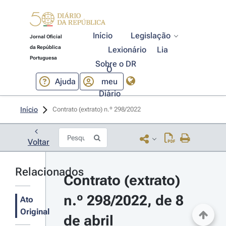
Início
Legislação
Jornal Oficial
da República
Lexionário
Lia
Portuguesa
Sobre o DR
O
Ajuda
meu
Diário
Início
Contrato (extrato) n.º 298/2022 
Voltar
Relacionados
Contrato (extrato) 
n.º 298/2022, de 8 
Ato
Original
de abril