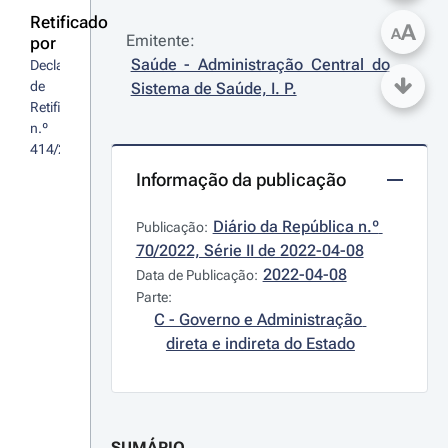
Retificado
A
A
Emitente:
por
Saúde - Administração Central do 
Declaração 
de 
Sistema de Saúde, I. P.
Retificação 
n.º 
414/2022
Informação da publicação
Diário da República n.º 
Publicação:
70/2022, Série II de 2022-04-08
2022-04-08
Data de Publicação:
Parte:
C - Governo e Administração 
direta e indireta do Estado
SUMÁRIO