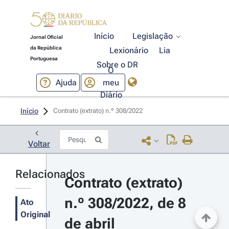
Início
Legislação
Jornal Oficial
da República
Lexionário
Lia
Portuguesa
Sobre o DR
O
Ajuda
meu
Diário
Início
Contrato (extrato) n.º 308/2022 
Voltar
Relacionados
Contrato (extrato) 
n.º 308/2022, de 8 
Ato
Original
de abril