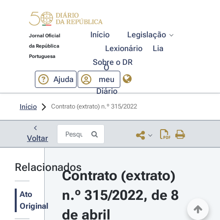
Início
Legislação
Jornal Oficial
da República
Lexionário
Lia
Portuguesa
Sobre o DR
O
Ajuda
meu
Diário
Início
Contrato (extrato) n.º 315/2022 
Voltar
Relacionados
Contrato (extrato) 
n.º 315/2022, de 8 
Ato
Original
de abril