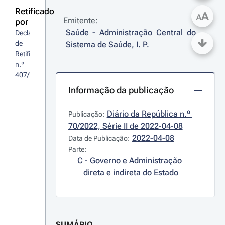
Retificado
A
A
Emitente:
por
Saúde - Administração Central do 
Declaração 
de 
Sistema de Saúde, I. P.
Retificação 
n.º 
407/2022
Informação da publicação
Diário da República n.º 
Publicação:
70/2022, Série II de 2022-04-08
2022-04-08
Data de Publicação:
Parte:
C - Governo e Administração 
direta e indireta do Estado
SUMÁRIO