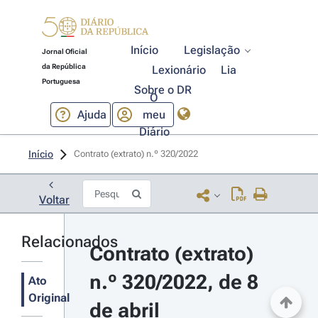
Início
Legislação
Jornal Oficial
da República
Lexionário
Lia
Portuguesa
Sobre o DR
O
Ajuda
meu
Diário
Início
Contrato (extrato) n.º 320/2022 
Voltar
Relacionados
Contrato (extrato) 
n.º 320/2022, de 8 
Ato
Original
de abril