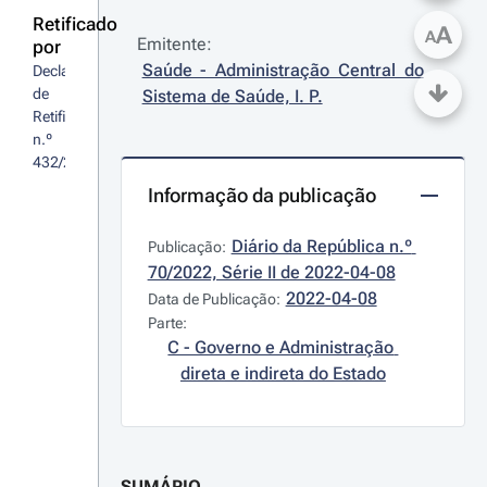
Retificado
A
A
Emitente:
por
Saúde - Administração Central do 
Declaração 
de 
Sistema de Saúde, I. P.
Retificação 
n.º 
432/2022
Informação da publicação
Diário da República n.º 
Publicação:
70/2022, Série II de 2022-04-08
2022-04-08
Data de Publicação:
Parte:
C - Governo e Administração 
direta e indireta do Estado
SUMÁRIO