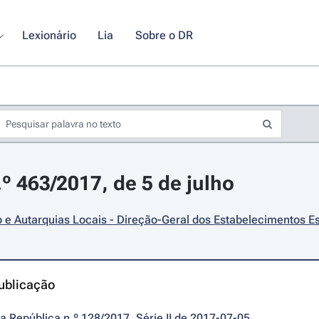
Lexionário
Lia
Sobre o DR
.º 463/2017, de 5 de julho
e Autarquias Locais - Direção-Geral dos Estabelecimentos E
ublicação
da República n.º 128/2017, Série II de 2017-07-05