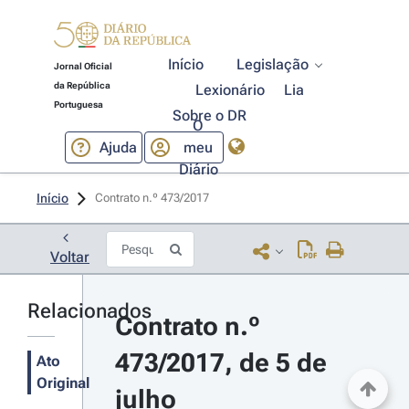
Início
Legislação
Jornal Oficial
da República
Lexionário
Lia
Portuguesa
Sobre o DR
O
Ajuda
meu
Diário
Início
Contrato n.º 473/2017 
Voltar
Relacionados
Contrato n.º 
473/2017, de 5 de 
Ato
Original
julho