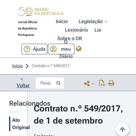
Início
Legislação
Jornal Oficial
da República
Lexionário
Lia
Portuguesa
Sobre o DR
O
Ajuda
meu
Diário
Início
Contrato n.º 549/2017 
Voltar
Relacionados
Contrato n.º 549/2017, 
de 1 de setembro
Ato
Original