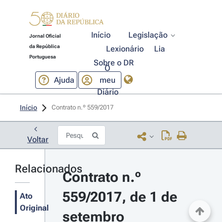
Início
Legislação
Jornal Oficial
da República
Lexionário
Lia
Portuguesa
Sobre o DR
O
Ajuda
meu
Diário
Início
Contrato n.º 559/2017 
Voltar
Relacionados
Contrato n.º 
559/2017, de 1 de 
Ato
Original
setembro