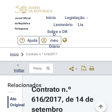
Início
Legislação
Jornal Oficial
da República
Lexionário
Lia
Portuguesa
Sobre o DR
O
Ajuda
meu
Diário
Início
Contrato n.º 616/2017 
Voltar
Relacionados
Contrato n.º 
616/2017, de 14 de 
Ato
Original
setembro