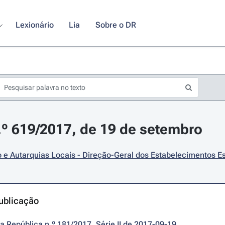
Lexionário
Lia
Sobre o DR
.º 619/2017, de 19 de setembro
e Autarquias Locais - Direção-Geral dos Estabelecimentos Es
ublicação
da República n.º 181/2017, Série II de 2017-09-19