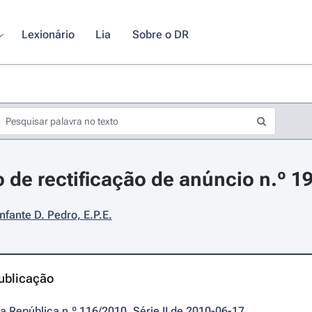
Lexionário
Lia
Sobre o DR
 de rectificação de anúncio n.º 1
Infante D. Pedro, E.P.E.
ublicação
da República n.º 116/2010, Série II de 2010-06-17