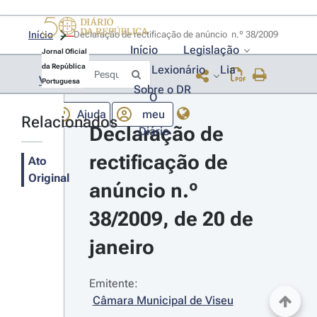
Início
Declaração de rectificação de anúncio  n.º 38/2009 
Início
Legislação
Jornal Oficial
da República
Lexionário
Lia
Voltar
Portuguesa
Sobre o DR
O
Ajuda
meu
Relacionados
Declaração de 
Diário
rectificação de 
Ato
Original
anúncio n.º 
38/2009, de 20 de 
janeiro
Emitente:
Câmara Municipal de Viseu