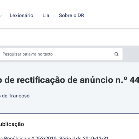
Lexionário
Lia
Sobre o DR
 de rectificação de anúncio n.º 4
o de Trancoso
ublicação
da República n.º 253/2010, Série II de 2010-12-31