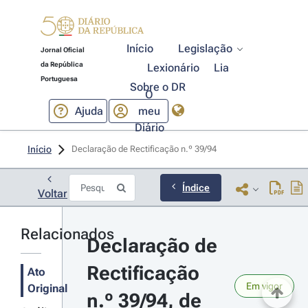
Início
Legislação
Jornal Oficial
da República
Lexionário
Lia
Portuguesa
Sobre o DR
O
Ajuda
meu
Diário
Início
Declaração de Rectificação n.º 39/94 
Índice
Voltar
Relacionados
Declaração de 
Rectificação 
Ato
Em vigor
Original
n.º 39/94, de 