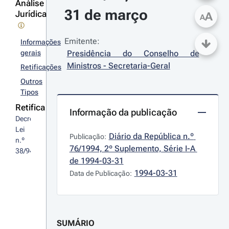
Análise
31 de março
Jurídica
A
A
Emitente:
Informações
gerais
Presidência do Conselho de 
Ministros - Secretaria-Geral
Retificações
Outros
Tipos
Retifica
Informação da publicação
Decreto-
Lei 
Diário da República n.º 
Publicação:
n.º 
76/1994, 2º Suplemento, Série I-A 
38/94
de 1994-03-31
1994-03-31
Data de Publicação:
SUMÁRIO