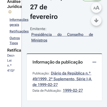
Análise
27 de 
Jurídica
A
A
fevereiro
Informações
gerais
Emitente:
Retificações
Presidência do Conselho de 
Outros
Ministros
Tipos
Retifica
Decreto-
Lei 
Informação da publicação
n.º 
410/98
Diário da República n.º 
Publicação:
49/1999, 2º Suplemento, Série I-A 
de 1999-02-27
1999-02-27
Data de Publicação: