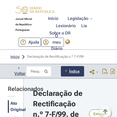
Início
Legislação
Jornal Oficial
da República
Lexionário
Lia
Portuguesa
Sobre o DR
O
Ajuda
meu
Diário
Início
Declaração de Rectificação n.º 7-F/99 
Índice
Voltar
Relacionados
Declaração de 
Rectificação 
Ato
Original
n.º 7-F/99, de 
Em vigor