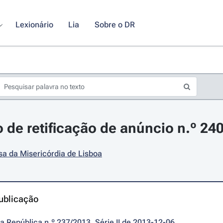
Lexionário
Lia
Sobre o DR
 de retificação de anúncio n.º 24
a da Misericórdia de Lisboa
ublicação
da República n.º 237/2013, Série II de 2013-12-06