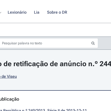
Lexionário
Lia
Sobre o DR
 de retificação de anúncio n.º 24
 de Viseu
ublicação
da República n.º 240/2013, Série II de 2013-12-11