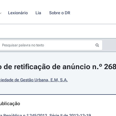
Lexionário
Lia
Sobre o DR
 de retificação de anúncio n.º 26
iedade de Gestão Urbana, E.M, S.A.
ublicação
da República n.º 245/2012, Série II de 2012-12-19