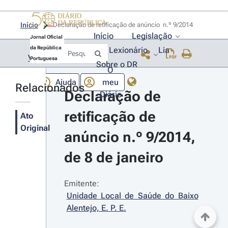
Início
Declaração de retificação de anúncio  n.º 9/2014 
Início
Legislação
Jornal Oficial
da República
Lexionário
Lia
Voltar
Portuguesa
Sobre o DR
O
Ajuda
meu
Relacionados
Declaração de 
Diário
retificação de 
Ato
Original
anúncio n.º 9/2014, 
de 8 de janeiro
Emitente:
Unidade Local de Saúde do Baixo 
Alentejo, E. P. E.