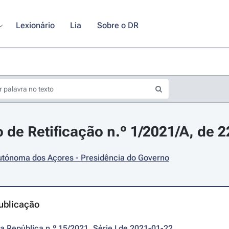
Lexionário
Lia
Sobre o DR
 de Retificação n.º 1/2021/A, de 2
utónoma dos Açores - Presidência do Governo
ublicação
da República n.º 15/2021, Série I de 2021-01-22