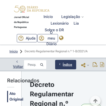
Início
Legislação
Jornal Oficial
da República
Lexionário
Lia
Portuguesa
Sobre o DR
O
Ajuda
meu
Diário
Início
Decreto Regulamentar Regional n.º 1-B/2021/A 
Índice
Voltar
Relacionados
Decreto 
Regulamentar 
Ato
Original
Regional n.º 