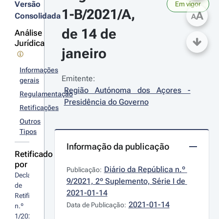
Versão
Em vigor
1-B/2021/A, 
A
Consolidada
A
de 14 de 
Análise
Jurídica
janeiro
Informações
Emitente:
gerais
Região Autónoma dos Açores - 
Regulamentação
Presidência do Governo
Retificações
Outros
Tipos
Informação da publicação
Retificado
por
Diário da República n.º 
Publicação:
Declaração 
9/2021, 2º Suplemento, Série I de 
de 
2021-01-14
Retificação 
2021-01-14
Data de Publicação:
n.º 
1/2021/A