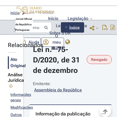
Início
Lei n.º 75-D/2020 
Início
Legislação
Jornal Oficial
da República
Lexionário
Lia
Índice
Voltar
Portuguesa
Sobre o DR
O
Ajuda
meu
Relacionados
Lei n.º 75-
Diário
D/2020, de 31 
Ato
Revogado
Original
de dezembro
Análise
Jurídica
Emitente:
Assembleia da República
Informações
gerais
Modificações
Informação da publicação
Outros