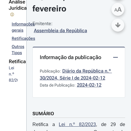
Análise
fevereiro
Jurídica
A
A
Emitente:
Informações
gerais
Assembleia da República
Retificações
Outros
Tipos
Informação da publicação
Retifica
Lei 
Diário da República n.º 
Publicação:
n.º 
30/2024, Série I de 2024-02-12
82/2023
2024-02-12
Data de Publicação:
SUMÁRIO
Retifica a
Lei n.º 82/2023
, de 29 de