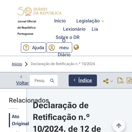
Início
Legislação
Jornal Oficial
da República
Lexionário
Lia
Portuguesa
Sobre o DR
O
Ajuda
meu
Diário
Início
Declaração de Retificação n.º 10/2024 
Índice
Voltar
Relacionados
Declaração de 
Retificação n.º 
Ato
Original
10/2024, de 12 de 