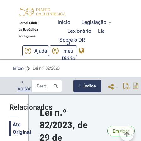
Início
Legislação
Jornal Oficial
da República
Lexionário
Lia
Portuguesa
Sobre o DR
O
Ajuda
meu
Diário
Início
Lei n.º 82/2023 
Índice
Voltar
Relacionados
Lei n.º 
82/2023, de 
Ato
Em vigor
Original
29 de 