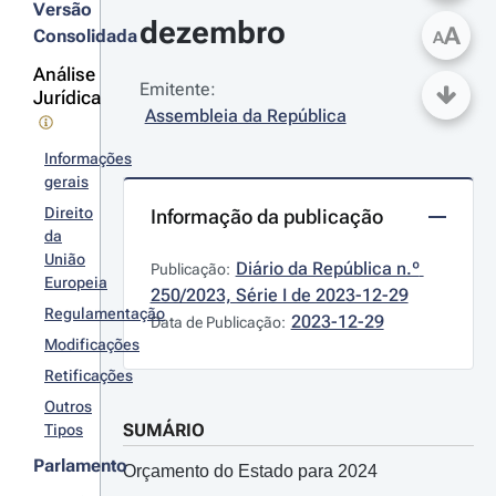
Versão
dezembro
A
Consolidada
A
Análise
Emitente:
Jurídica
Assembleia da República
Informações
gerais
Direito
Informação da publicação
da
União
Diário da República n.º 
Publicação:
Europeia
250/2023, Série I de 2023-12-29
Regulamentação
2023-12-29
Data de Publicação:
Modificações
Retificações
Outros
SUMÁRIO
Tipos
Parlamento
Orçamento do Estado para 2024