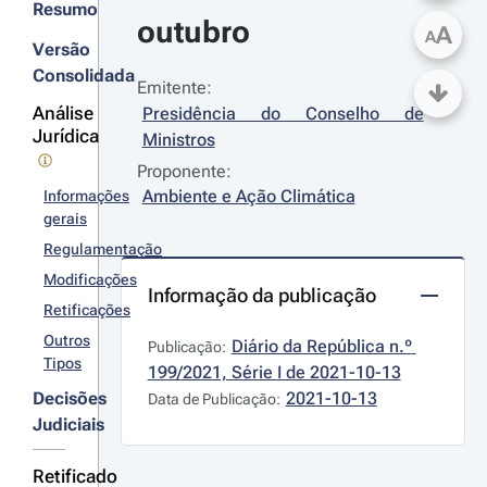
Resumo
outubro
A
A
Versão
Consolidada
Emitente:
Análise
Presidência do Conselho de 
Jurídica
Ministros
Proponente:
Ambiente e Ação Climática
Informações
gerais
Regulamentação
Modificações
Informação da publicação
Retificações
Outros
Diário da República n.º 
Publicação:
Tipos
199/2021, Série I de 2021-10-13
Decisões
2021-10-13
Data de Publicação:
Judiciais
Retificado