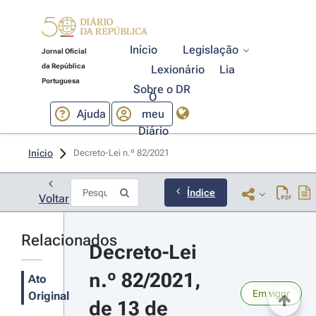
Início
Legislação
Jornal Oficial
da República
Lexionário
Lia
Portuguesa
Sobre o DR
O
Ajuda
meu
Diário
Início
Decreto-Lei n.º 82/2021 
Índice
Voltar
Relacionados
Decreto-Lei 
n.º 82/2021, 
Ato
Em vigor
Original
de 13 de 