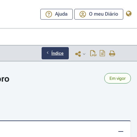
Ajuda
O meu Diário
Índice
bro
Em vigor