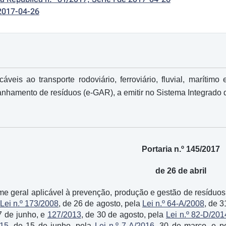
2017-04-26
cáveis ao transporte rodoviário, ferroviário, fluvial, marítim
nhamento de resíduos (e-GAR), a emitir no Sistema Integrado 
Portaria n.º 145/2017
de 26 de abril
e geral aplicável à prevenção, produção e gestão de resíduo
Lei n.º 173/2008
, de 26 de agosto, pela
Lei n.º 64-A/2008
, de 
7 de junho, e
127/2013
, de 30 de agosto, pela
Lei n.º 82-D/201
015
, de 15 de junho, pela
Lei n.º 7-A/2016
, 30 de março, e 