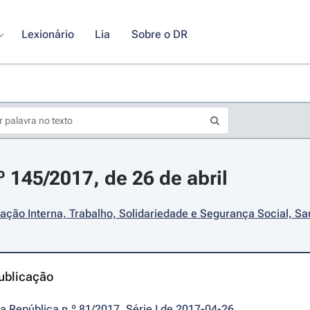
Lexionário
Lia
Sobre o DR
º 145/2017, de 26 de abril
ação Interna, Trabalho, Solidariedade e Segurança Social, S
ublicação
da República n.º 81/2017, Série I de 2017-04-26