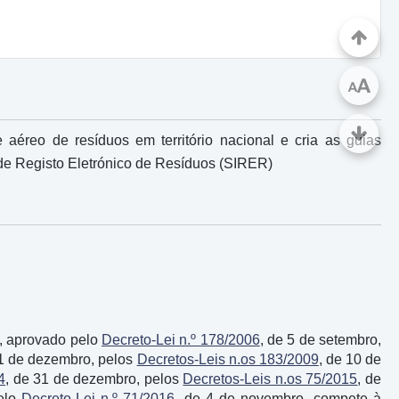
A
A
o e aéreo de resíduos em território nacional e cria as guias
de Registo Eletrónico de Resíduos (SIRER)
s, aprovado pelo
Decreto-Lei n.º 178/2006
, de 5 de setembro,
31 de dezembro, pelos
Decretos-Leis n.os 183/2009
, de 10 de
4
, de 31 de dezembro, pelos
Decretos-Leis n.os 75/2015
, de
pelo
Decreto-Lei n.º 71/2016
, de 4 de novembro, compete à