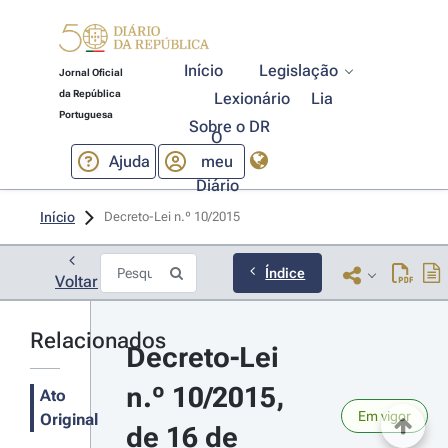
Início
Legislação
Jornal Oficial
da República
Lexionário
Lia
Portuguesa
Sobre o DR
O
Ajuda
meu
Diário
Início
Decreto-Lei n.º 10/2015 
Índice
Voltar
Relacionados
Decreto-Lei 
n.º 10/2015, 
Ato
Em vigor
Original
de 16 de 