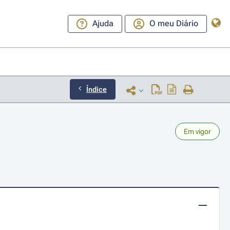
Ajuda
O meu Diário
Índice
Em vigor