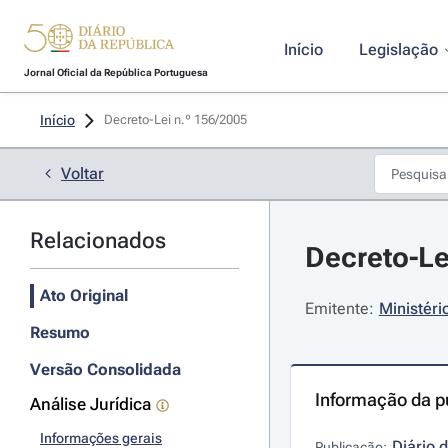
Início
Legislação
Jornal Oficial da República Portuguesa
Início
Decreto-Lei n.º 156/2005 
Voltar
Relacionados
Decreto-Le
Ato Original
Emitente:
Ministéri
Resumo
Versão Consolidada
Informação da p
Análise Jurídica
Informações gerais
Diário 
Publicação: