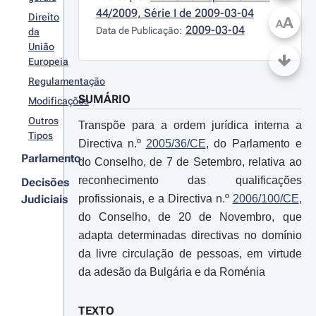
44/2009, Série I de 2009-03-04
Direito
A
A
2009-03-04
Data de Publicação:
da
União
Europeia
Regulamentação
SUMÁRIO
Modificações
Outros
Transpõe para a ordem jurídica interna a
Tipos
Directiva n.º
2005/36/CE
, do Parlamento e
Parlamento
do Conselho, de 7 de Setembro, relativa ao
reconhecimento das qualificações
Decisões
Judiciais
profissionais, e a Directiva n.º
2006/100/CE
,
do Conselho, de 20 de Novembro, que
adapta determinadas directivas no domínio
da livre circulação de pessoas, em virtude
da adesão da Bulgária e da Roménia
TEXTO