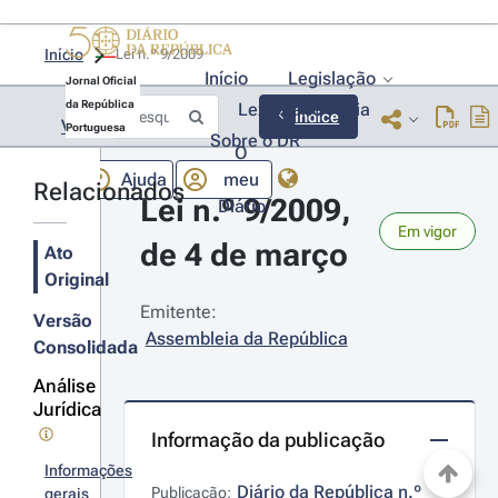
Início
Lei n.º 9/2009 
Início
Legislação
Jornal Oficial
da República
Lexionário
Lia
Índice
Voltar
Portuguesa
Sobre o DR
O
Ajuda
meu
Relacionados
Lei n.º 9/2009, 
Diário
Em vigor
de 4 de março
Ato
Original
Emitente:
Versão
Assembleia da República
Consolidada
Análise
Jurídica
Informação da publicação
Informações
Diário da República n.º 
Publicação:
gerais