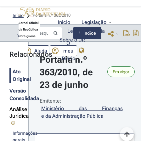
Início
Portaria n.º 363/2010 
Início
Legislação
Jornal Oficial
da República
Lexionário
Lia
Índice
Voltar
Portuguesa
Sobre o DR
O
Ajuda
meu
Relacionados
Portaria n.º 
Diário
363/2010, de 
Ato
Em vigor
Original
23 de junho
Versão
Consolidada
Emitente:
Ministério das Finanças 
Análise
Jurídica
e da Administração Pública
Informações
gerais