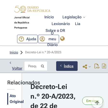
Início
Legislação
Jornal Oficial
da República
Lexionário
Lia
Portuguesa
Sobre o DR
O
Ajuda
meu
Diário
Início
Decreto-Lei n.º 20-A/2023 
Índice
Voltar
Relacionados
Decreto-Lei 
n.º 20-A/2023, 
Ato
Em vigor
Original
de 22 de 