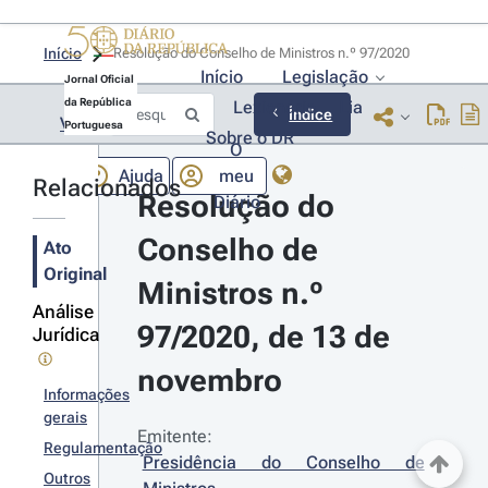
Início
Resolução do Conselho de Ministros n.º 97/2020 
Início
Legislação
Jornal Oficial
da República
Lexionário
Lia
Índice
Voltar
Portuguesa
Sobre o DR
O
Ajuda
meu
Relacionados
Resolução do 
Diário
Conselho de 
Ato
Original
Ministros n.º 
Análise
97/2020, de 13 de 
Jurídica
novembro
Informações
gerais
Emitente:
Regulamentação
Presidência do Conselho de 
Outros