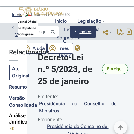
Início
Decreto-Lei n.º 5/2023 
Início
Legislação
Jornal Oficial
da República
Lexionário
Lia
Índice
Voltar
Portuguesa
Sobre o DR
O
Ajuda
meu
Relacionados
Decreto-Lei 
Diário
n.º 5/2023, de 
Ato
Em vigor
Original
25 de janeiro
Resumo
Emitente:
Versão
Presidência do Conselho de 
Consolidada
Ministros
Análise
Proponente:
Jurídica
Presidência do Conselho de 
Ministros