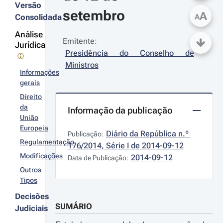
Versão
setembro
A
Consolidada
A
Análise
Emitente:
Jurídica
Presidência do Conselho de 
Ministros
Informações
gerais
Direito
da
Informação da publicação
União
Europeia
Diário da República n.º 
Publicação:
Regulamentação
176/2014, Série I de 2014-09-12
Modificações
2014-09-12
Data de Publicação:
Outros
Tipos
Decisões
SUMÁRIO
Judiciais