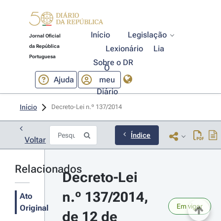
Início
Legislação
Jornal Oficial
da República
Lexionário
Lia
Portuguesa
Sobre o DR
O
Ajuda
meu
Diário
Início
Decreto-Lei n.º 137/2014 
Índice
Voltar
Relacionados
Decreto-Lei 
n.º 137/2014, 
Ato
Em vigor
Original
de 12 de 