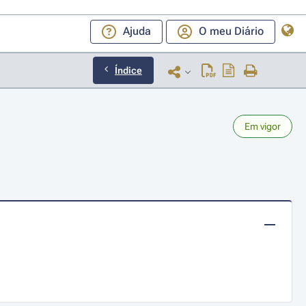
Ajuda
O meu Diário
Índice
Em vigor