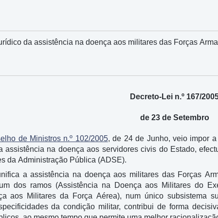
urídico da assistência na doença aos militares das Forças Arm
Decreto-Lei n.º 167/200
de 23 de Setembro
lho de Ministros n.º 102/2005
, de 24 de Junho, veio impor 
a assistência na doença aos servidores civis do Estado, efec
es da Administração Pública (ADSE).
nifica a assistência na doença aos militares das Forças Ar
 um dos ramos (Assistência na Doença aos Militares do Exé
ça aos Militares da Força Aérea), num único subsistema su
pecificidades da condição militar, contribui de forma decisi
blicos, ao mesmo tempo que permite uma melhor racionalização