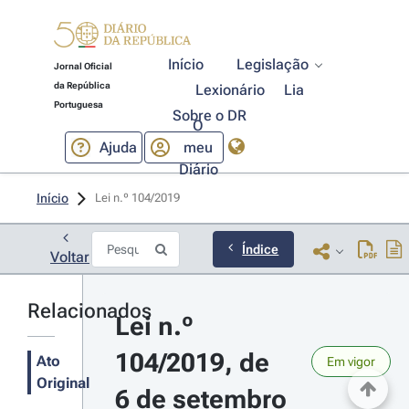
Início
Legislação
Jornal Oficial
da República
Lexionário
Lia
Portuguesa
Sobre o DR
O
Ajuda
meu
Diário
Início
Lei n.º 104/2019 
Índice
Voltar
Relacionados
Lei n.º 
104/2019, de 
Ato
Em vigor
Original
6 de setembro