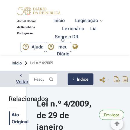
Início
Legislação
Jornal Oficial
da República
Lexionário
Lia
Portuguesa
Sobre o DR
O
Ajuda
meu
Diário
Início
Lei n.º 4/2009 
Índice
Voltar
Relacionados
Lei n.º 4/2009, 
de 29 de 
Ato
Em vigor
Original
janeiro