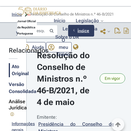
Início
Resolução do Conselho de Ministros n.º 46-B/2021 
Início
Legislação
Jornal Oficial
da República
Lexionário
Lia
Índice
Voltar
Portuguesa
Sobre o DR
O
Ajuda
meu
Relacionados
Resolução do 
Diário
Conselho de 
Ato
Original
Ministros n.º 
Em vigor
Versão
46-B/2021, de 
Consolidada
4 de maio
Análise
Jurídica
Emitente:
Informações
Presidência do Conselho de 
gerais